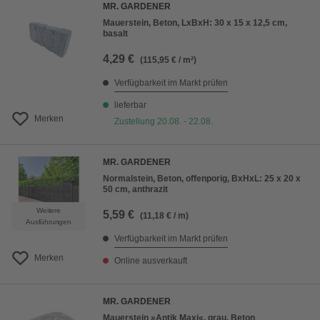
MR. GARDENER
Mauerstein, Beton, LxBxH: 30 x 15 x 12,5 cm,
basalt
4,29 €
(115,95 € / m²)
Verfügbarkeit im Markt prüfen
lieferbar
Merken
Zustellung 20.08. - 22.08.
MR. GARDENER
Normalstein, Beton, offenporig, BxHxL: 25 x 20 x
50 cm, anthrazit
Weitere
5,59 €
(11,18 € / m)
Ausführungen
Verfügbarkeit im Markt prüfen
Merken
Online ausverkauft
MR. GARDENER
Mauerstein »Antik Maxi«, grau, Beton