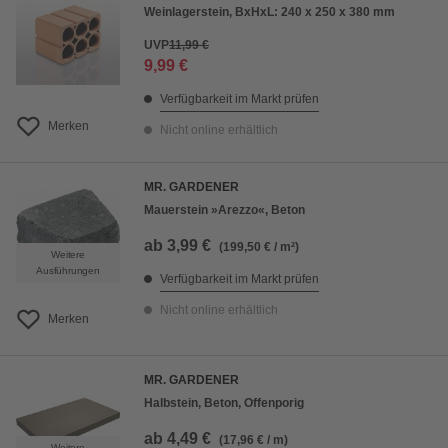
Weinlagerstein, BxHxL: 240 x 250 x 380 mm
UVP
11,99 €
9,99 €
Verfügbarkeit im Markt prüfen
Merken
Nicht online erhältlich
MR. GARDENER
Mauerstein »Arezzo«, Beton
ab
3,99 €
(199,50 € / m²)
Weitere
Ausführungen
Verfügbarkeit im Markt prüfen
Nicht online erhältlich
Merken
MR. GARDENER
Halbstein, Beton, Offenporig
ab
4,49 €
(17,96 € / m)
Weitere