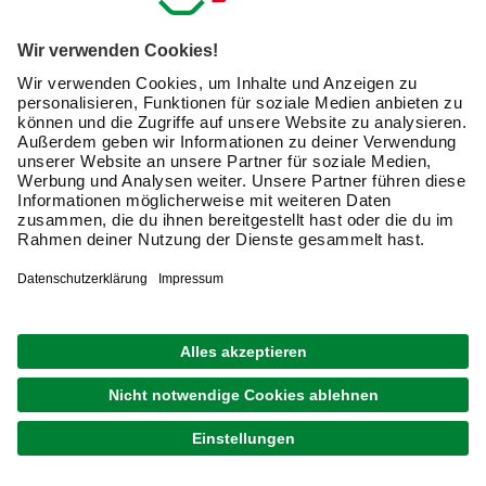
Gartenmauer kann durch Frost Schäden erleiden, wenn
das Wasser nicht abfließen kann. Im Prinzip braucht
jede Gartenmauer ein Streifen-Fundament aus
statischen Gründen – auch das sollte frostsicher (ca 80
Zentimeter stark) sein und drunter eine Drainage
(nochmal 20 Zentimeter.)
Willst Du eine hohe Grundstücksbegrenzung oder einen
Sichtschutz bauen, musst Du dich sich über örtliche
Bauvorschriften und Genehmigungsanforderungen
informieren. Was erlaubt ist, kann regional
unterschiedlich sein.
Transport und Kosten darfst Du bei einer Mauer nicht
unterschätzen, besonders wenn es eine
Sichtschutzmauer sein soll: 1000 Steine sind schnell
beisammen.
Welche Arten von Steinen sind für Gartenmauern