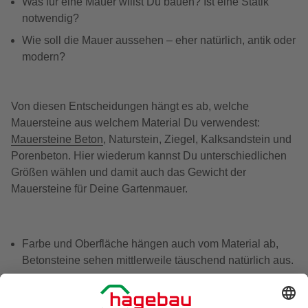
Was für eine Mauer willst Du bauen? Ist eine Statik
notwendig?
Wie soll die Mauer aussehen – eher natürlich, antik oder
modern?
Von diesen Entscheidungen hängt es ab, welche
Mauersteine aus welchem Material Du verwendest:
Mauersteine Beton
, Naturstein, Ziegel, Kalksandstein und
Porenbeton. Hier wiederum kannst Du unterschiedlichen
Größen wählen und damit auch das Gewicht der
Mauersteine für Deine Gartenmauer.
Farbe und Oberfläche hängen auch vom Material ab,
Betonsteine sehen mittlerweile täuschend natürlich aus.
Fundament und Drainage: Erkundige dich über die
baulichen Anforderungen für deine Mauer. Eine