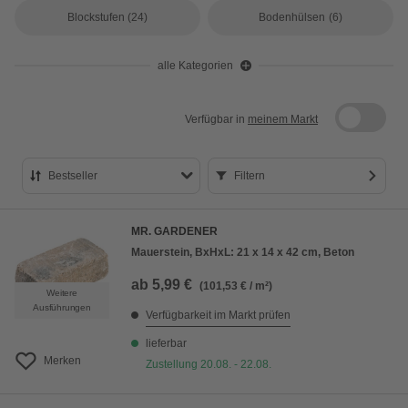
Blockstufen
(24)
Bodenhülsen
(6)
alle Kategorien
Verfügbar in
meinem Markt
Bestseller
Filtern
Bestseller
MR. GARDENER
Preis aufsteigend
Mauerstein, BxHxL: 21 x 14 x 42 cm, Beton
Preis absteigend
ab
5,99 €
(101,53 € / m²)
Weitere
Bewertung
Ausführungen
Verfügbarkeit im Markt prüfen
lieferbar
Merken
Zustellung 20.08. - 22.08.