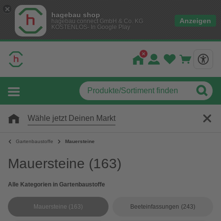
hagebau shop
Anzeigen
hagebau connect GmbH & Co. KG
KOSTENLOS- In Google Play
Wähle jetzt Deinen Markt
Gartenbaustoffe
Mauersteine
Mauersteine
(163)
Alle Kategorien in Gartenbaustoffe
Mauersteine
(163)
Beeteinfassungen
(243)