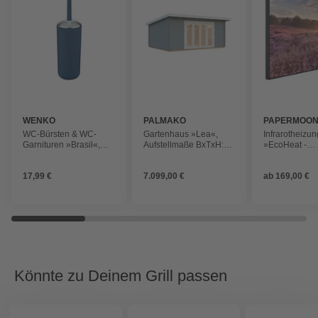
WENKO
PALMAKO
PAPERMOO
WC-Bürsten & WC-
Gartenhaus »Lea«,
Infrarotheizun
Garnituren »Brasil«,
Aufstellmaße BxTxH:
»EcoHeat -
Kunststoff, blau
578 x 451 x 249 cm,
Blumenwiese 
lackiert, Holz
Baum«, Matt-E
17,99 €
7.099,00 €
ab
169,00 €
Könnte zu Deinem Grill passen