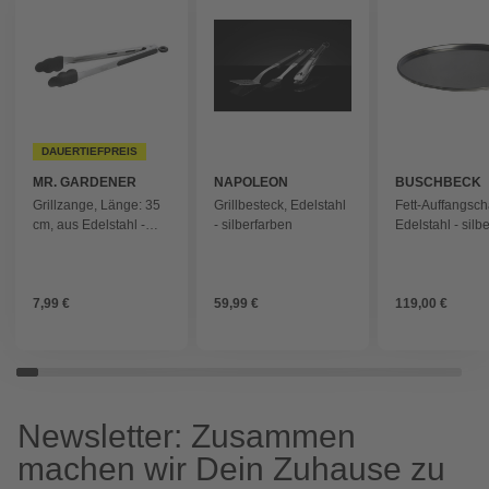
DAUERTIEFPREIS
MR. GARDENER
NAPOLEON
BUSCHBECK
Grillzange, Länge: 35
Grillbesteck, Edelstahl
Fett-Auffangsch
cm, aus Edelstahl -
- silberfarben
Edelstahl - silb
silberfarben
7,99 €
59,99 €
119,00 €
Newsletter: Zusammen
machen wir Dein Zuhause zu