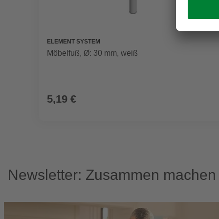
ELEMENT SYSTEM
Möbelfuß, Ø: 30 mm, weiß
5,19 €
Newsletter: Zusammen machen w