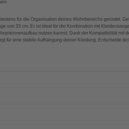
tem
estens für die Organisation deines Wohnbereichs gerüstet. Gef
nge von 33 cm. Er ist ideal für die Kombination mit Kleidersta
Schrankinnenaufbau nutzen kannst. Dank der Kompatibilität mi
gt für eine stabile Aufhängung deiner Kleidung. Entscheide dic