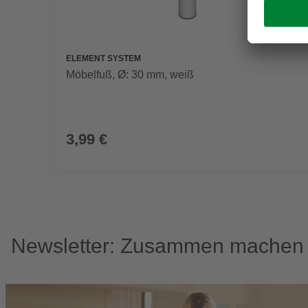
ELEMENT SYSTEM
Möbelfuß, Ø: 30 mm, weiß
3,99 €
Newsletter: Zusammen machen w