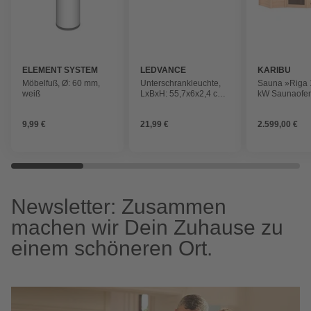
ELEMENT SYSTEM
LEDVANCE
KARIBU
Möbelfuß, Ø: 60 mm,
Unterschrankleuchte,
Sauna »Riga 1
weiß
LxBxH: 55,7x6x2,4 cm,
kW Saunaofen
silberfarben, warmweiß
integrierter S
für 3 Persone
9,99 €
21,99 €
2.599,00 €
Newsletter: Zusammen
machen wir Dein Zuhause zu
einem schöneren Ort.