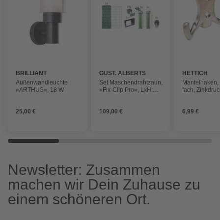
BRILLIANT
GUST. ALBERTS
HETTICH
GMBH & CO. KG
Außenwandleuchte
Set Maschendrahtzaun,
Mantelhaken, S
»ARTHUS«, 18 W
»Fix-Clip Pro«, LxH:
fach, Zinkdru
1000x81 cm, grün
Silber, Guss, 
29 mm
25,00 €
109,00 €
6,99 €
Newsletter: Zusammen
machen wir Dein Zuhause zu
einem schöneren Ort.