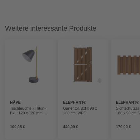
Weitere interessante Produkte
NÄVE
ELEPHANT®
ELEPHANT®
Tischleuchte »Triton«,
Gartentor, BxH: 90 x
Sichtschutzza
BxL: 120 x 120 mm,
180 cm, WPC
180 x 93 cm,
ohne Leuchtmittel
100,95 €
449,00 €
179,00 €