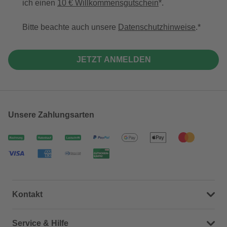
ich einen
10 € Willkommensgutschein
*.
Bitte beachte auch unsere
Datenschutzhinweise
.
JETZT ANMELDEN
Unsere Zahlungsarten
Kontakt
Dein Kontakt zu uns
Service & Hilfe