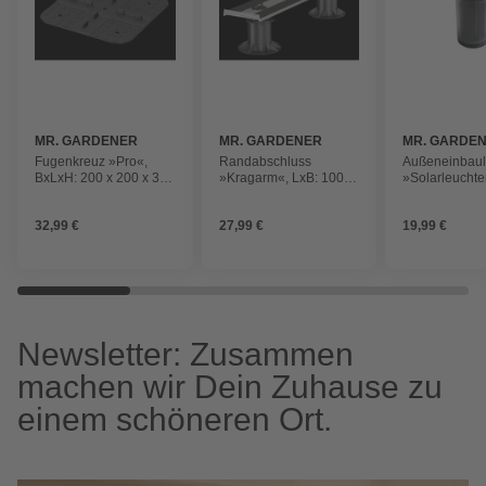
MR. GARDENER
MR. GARDENER
MR. GARDE
Fugenkreuz »Pro«,
Randabschluss
Außeneinbaul
BxLxH: 200 x 200 x 3
»Kragarm«, LxB: 100 x
»Solarleuchte
mm
15 cm, inkl. Pads
Terrassendiel
4 x 7,5 cm, 4 
32,99 €
27,99 €
19,99 €
Newsletter: Zusammen
machen wir Dein Zuhause zu
einem schöneren Ort.