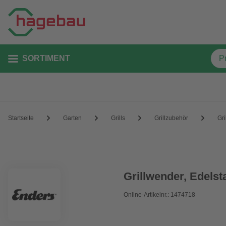
SORTIMENT
Startseite
Garten
Grills
Grillzubehör
Gri
Grillwender, Edelst
Online-Artikelnr.: 1474718