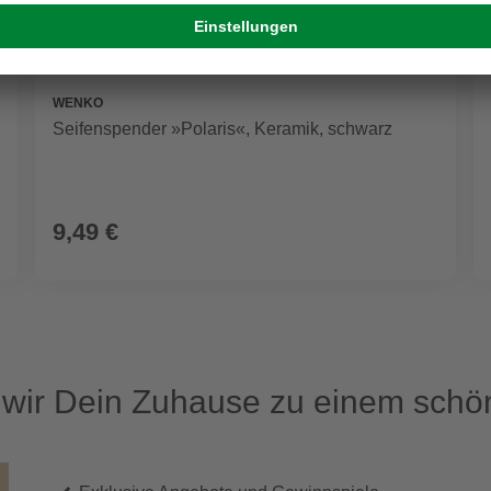
WENKO
Seifenspender »Polaris«, Keramik, schwarz
9,49 €
ir Dein Zuhause zu einem schön