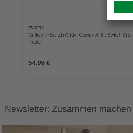
ENDERS
Grillwok »Switch Grid«, Geeignet für: Switch Grid-
Roste
54,99 €
Newsletter: Zusammen machen w