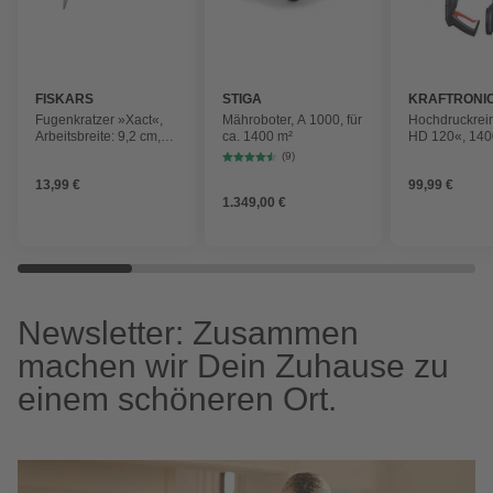
FISKARS
STIGA
KRAFTRONI
Fugenkratzer »Xact«,
Mähroboter, A 1000, für
Hochdruckrein
Arbeitsbreite: 9,2 cm,
ca. 1400 m²
HD 120«, 140
schwarz/orange
Betriebsdruck
(9)
13,99 €
99,99 €
1.349,00 €
Newsletter: Zusammen
machen wir Dein Zuhause zu
einem schöneren Ort.