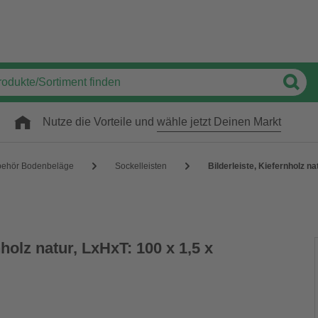
Nutze die Vorteile und
wähle jetzt Deinen Markt
behör Bodenbeläge
Sockelleisten
Bilderleiste, Kiefernholz na
nholz natur, LxHxT: 100 x 1,5 x