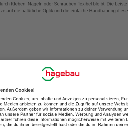
urch Kleben, Nageln oder Schrauben flexibel bleibt. Die Leiste 
e auf die natürliche Optik und die einfache Handhabung dieser