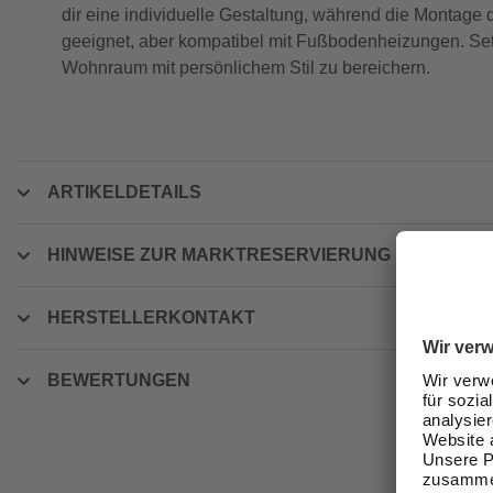
dir eine individuelle Gestaltung, während die Montage d
geeignet, aber kompatibel mit Fußbodenheizungen. Setz
Wohnraum mit persönlichem Stil zu bereichern.
ARTIKELDETAILS
HINWEISE ZUR MARKTRESERVIERUNG
HERSTELLERKONTAKT
BEWERTUNGEN