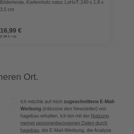
Bilderleiste, Kiefernholz natur, LxHxT: 240 x 1,9 x
Deko-
3,5 cm
16,99 €
16,9
(7,08 € / m)
eren Ort.
Ich möchte auf mich
zugeschnittene E-Mail-
Werbung
(inklusive den Newsletter) von
hagebau erhalten. Ich bin mit der
Nutzung
meiner personenbezogenen Daten durch
hagebau
, die E-Mail-Werbung, die Analyse