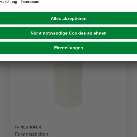
FN NEUHOFER
Eckenstäbchen