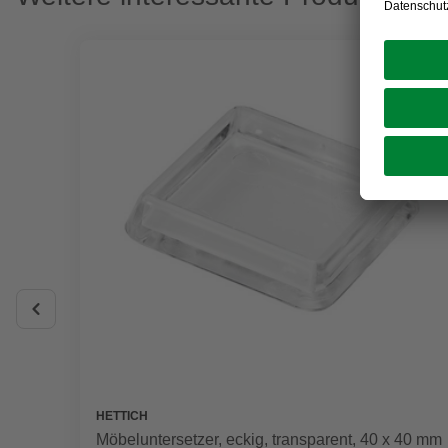
HETTICH
Möbeluntersetzer, eckig, transparent, 40 x 40 mm