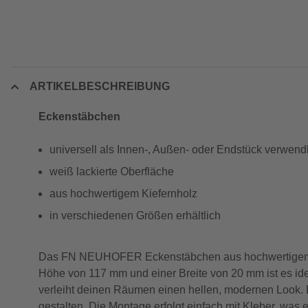
ARTIKELBESCHREIBUNG
Eckenstäbchen
universell als Innen-, Außen- oder Endstück verwend
weiß lackierte Oberfläche
aus hochwertigem Kiefernholz
in verschiedenen Größen erhältlich
Das FN NEUHOFER Eckenstäbchen aus hochwertigem Kiefe
Höhe von 117 mm und einer Breite von 20 mm ist es id
verleiht deinen Räumen einen hellen, modernen Look. D
gestalten. Die Montage erfolgt einfach mit Kleber, was