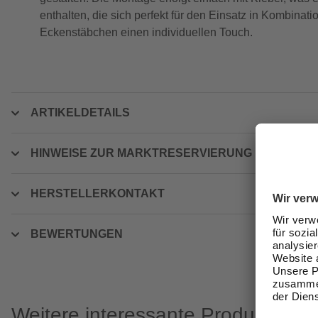
enthalten, die sich perfekt für den Einsatz in Kombin
Eckenstäbchen einen individuellen Touch.
ARTIKELDETAILS
HINWEISE ZUR MARKTRESERVIERUNG
HERSTELLERKONTAKT
BEWERTUNGEN
Weitere interessante Produkte