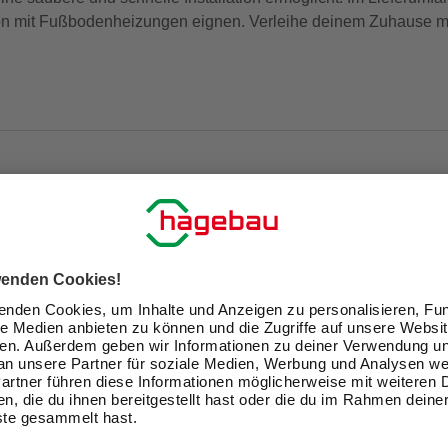
ation mit Fußbodenheizungen eignen. Verleihe deinem Zuhause m