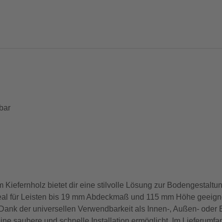
bar
rnholz bietet dir eine stilvolle Lösung zur Bodengestaltung
eal für Leisten bis 19 mm Abdeckmaß und 115 mm Höhe geeignet
ank der universellen Verwendbarkeit als Innen-, Außen- oder E
 eine saubere und schnelle Installation ermöglicht. Im Lieferum