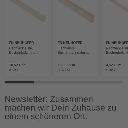
FN NEUHOFER
FN NEUHOFER
FN NEUHOF
Rechteckleiste,
Flachleiste,
Rechteckleist
Buchenholz natur,
Buchenholz natur,
Buchenholz, 
LxHxT: 95 x 4 x 2 cm
LxHxT: 210 x 5,5 x 2 cm
x 8 x 950 mm
10,52 € / m
13,33 € / m
4,52 € / m
(9,99 €)
(27,99 €)
(4,29 €)
Newsletter: Zusammen
machen wir Dein Zuhause zu
einem schöneren Ort.