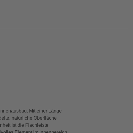
 Innenausbau. Mit einer Länge
elte, natürliche Oberfläche
eit ist die Flachleiste
ilvolles Element im Innenbereich