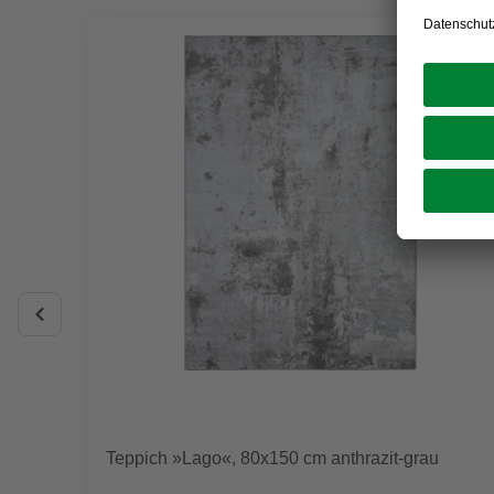
Teppich »Lago«, 80x150 cm anthrazit-grau