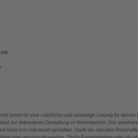
9 cm
h
bietet dir eine natürliche und vielseitige Lösung für deinen
ideal zur dekorativen Gestaltung im Wohnbereich. Die unbehand
lässt sich individuell gestalten. Dank der robusten Beschaffenh
ebt oder geschraubt werden. Ob für Bastelarbeiten oder als st