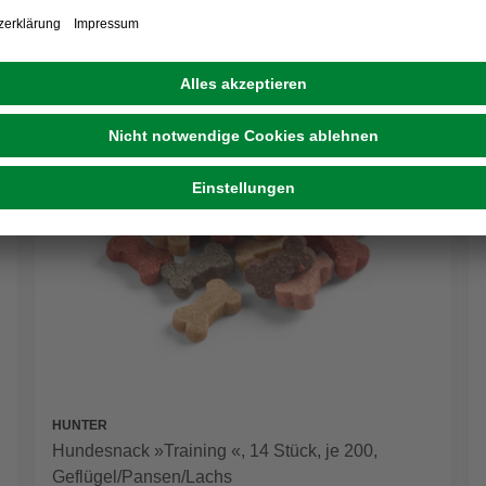
HUNTER
Hundesnack »Training «, 14 Stück, je 200,
Geflügel/Pansen/Lachs