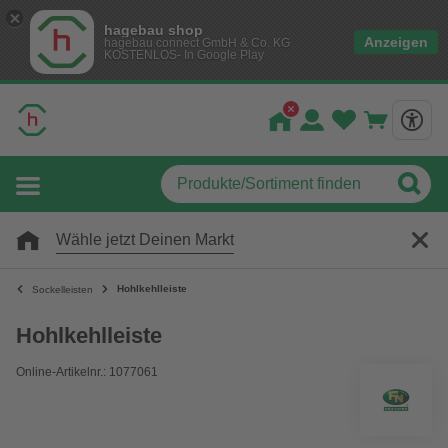
hagebau shop
Anzeigen
hagebau connect GmbH & Co. KG
KOSTENLOS- In Google Play
Wähle jetzt Deinen Markt
Hohlkehlleiste
Sockelleisten
Hohlkehlleiste
Online-Artikelnr.: 1077061