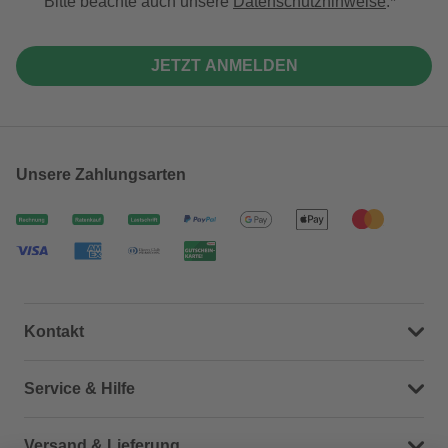
Bitte beachte auch unsere
Datenschutzhinweise
.
JETZT ANMELDEN
Unsere Zahlungsarten
Kontakt
Dein Kontakt zu uns
Service & Hilfe
Häufige Fragen (FAQ)
Versand & Lieferung