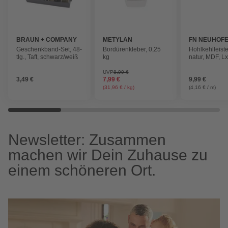
BRAUN + COMPANY
METYLAN
FN NEUHOF
Geschenkband-Set, 48-
Bordürenkleber, 0,25
Hohlkehlleist
tlg., Taft, schwarz/weiß
kg
natur, MDF, L
x 2,8 x 2,8 cm
UVP
8,99 €
3,49 €
7,99 €
9,99 €
(31,96 € / kg)
(4,16 € / m)
Newsletter: Zusammen
machen wir Dein Zuhause zu
einem schöneren Ort.