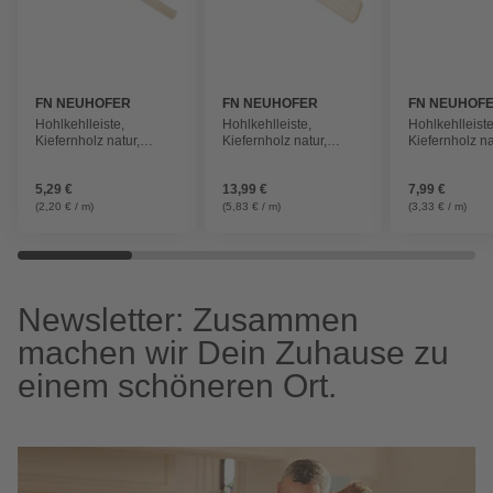
FN NEUHOFER
FN NEUHOFER
FN NEUHOF
Hohlkehlleiste,
Hohlkehlleiste,
Hohlkehlleiste
Kiefernholz natur,
Kiefernholz natur,
Kiefernholz na
LxHxT: 240 x 1,4 x 1,4
LxHxT: 240 x 3,4 x 3,4
LxHxT: 240 x 2
cm
cm
cm
5,29 €
13,99 €
7,99 €
(2,20 € / m)
(5,83 € / m)
(3,33 € / m)
Newsletter: Zusammen
machen wir Dein Zuhause zu
einem schöneren Ort.