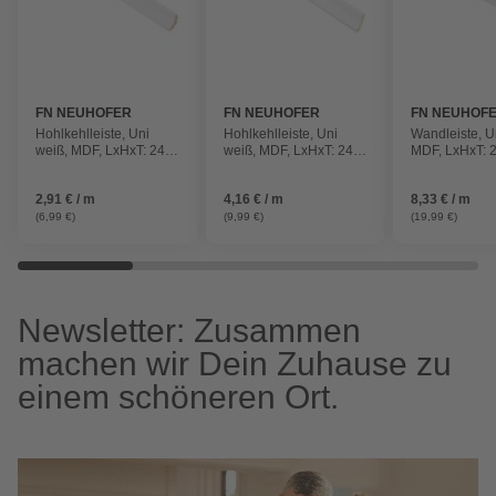
FN NEUHOFER
FN NEUHOFER
FN NEUHOF
Hohlkehlleiste, Uni
Hohlkehlleiste, Uni
Wandleiste, U
weiß, MDF, LxHxT: 240
weiß, MDF, LxHxT: 240
MDF, LxHxT: 2
x 2,6 x 2,6 cm
x 2,8 x 2,8 cm
x 9,5 cm
2,91 € / m
4,16 € / m
8,33 € / m
(6,99 €)
(9,99 €)
(19,99 €)
Newsletter: Zusammen
machen wir Dein Zuhause zu
einem schöneren Ort.