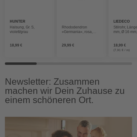
HUNTER
LIEDECO
Halsung, Gr. S,
Rhododendron
Stilrohr, Län
violett/grau
»Germania«, rosa,
mm, Ø 16 mm,
Höhe: 30 - 40 cm
18,99 €
29,99 €
18,99 €
(7,91 € / m)
Newsletter: Zusammen
machen wir Dein Zuhause zu
einem schöneren Ort.