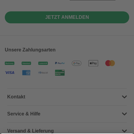
JETZT ANMELDEN
Unsere Zahlungsarten
Kontakt
Dein Kontakt zu uns
Service & Hilfe
Häufige Fragen (FAQ)
Versand & Lieferung