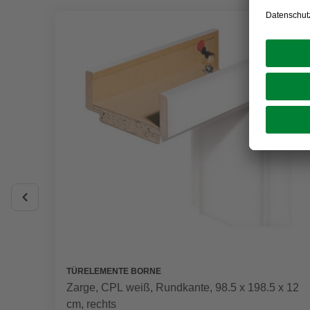
TÜRELEMENTE BORNE
Zarge, CPL weiß, Rundkante, 98.5 x 198.5 x 12
cm, rechts