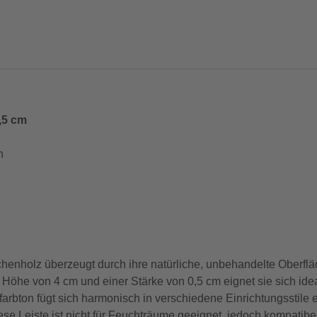
,5 cm
h
olz überzeugt durch ihre natürliche, unbehandelte Oberfläc
 Höhe von 4 cm und einer Stärke von 0,5 cm eignet sie sich ide
rbton fügt sich harmonisch in verschiedene Einrichtungsstile ei
se Leiste ist nicht für Feuchträume geeignet, jedoch kompati