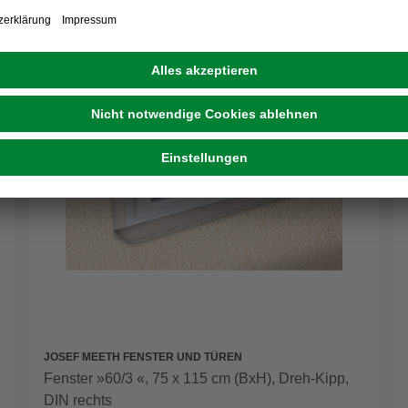
JOSEF MEETH FENSTER UND TÜREN
Fenster »60/3 «, 75 x 115 cm (BxH), Dreh-Kipp,
DIN rechts