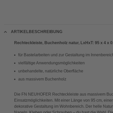
ARTIKELBESCHREIBUNG
Rechteckleiste, Buchenholz natur, LxHxT: 95 x 4 x 0
für Bastelarbeiten und zur Gestaltung im Innenbereic
vielfältige Anwendungsmöglichkeiten
unbehandelte, natürliche Oberfläche
aus massivem Buchenholz
Die FN NEUHOFER Rechteckleiste aus massivem Buchenh
Einsatzmöglichkeiten. Mit einer Länge von 95 cm, einer
dekorative Gestaltung im Wohnbereich. Der helle Naturfa
Nageln, Kleben oder Schrauben – du hast die Wahl. Die