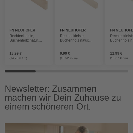
FN NEUHOFER
FN NEUHOFER
FN NEUHOF
Rechteckleiste,
Rechteckleiste,
Rechteckleist
Buchenholz natur,
Buchenholz natur,
Buchenholz na
LxHxT: 95 x 6 x 2 cm
LxHxT: 95 x 4 x 2 cm
LxHxT: 95 x 4,
cm
13,99 €
9,99 €
12,99 €
(14,73 € / m)
(10,52 € / m)
(13,67 € / m)
Newsletter: Zusammen
machen wir Dein Zuhause zu
einem schöneren Ort.