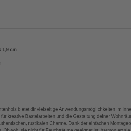
x 1,9 cm
h
holz bietet dir vielseitige Anwendungsmöglichkeiten im Inne
 für kreative Bastelarbeiten und die Gestaltung deiner Wohnrä
authentischen, rustikalen Charme. Dank der einfachen Montage
. Obwohl sie nicht für Feuchträume geeignet ist, harmoniert si