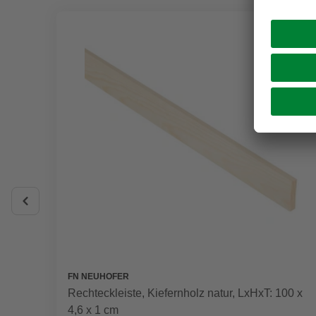
FN NEUHOFER
Rechteckleiste, Kiefernholz natur, LxHxT: 100 x
4,6 x 1 cm