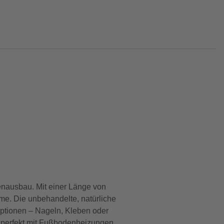
nausbau. Mit einer Länge von
ume. Die unbehandelte, natürliche
optionen – Nageln, Kleben oder
e perfekt mit Fußbodenheizungen.