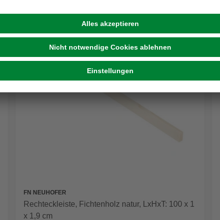
FN NEUHOFER
Rechteckleiste, Fichtenholz natur, LxHxT: 100 x 1
x 1,9 cm