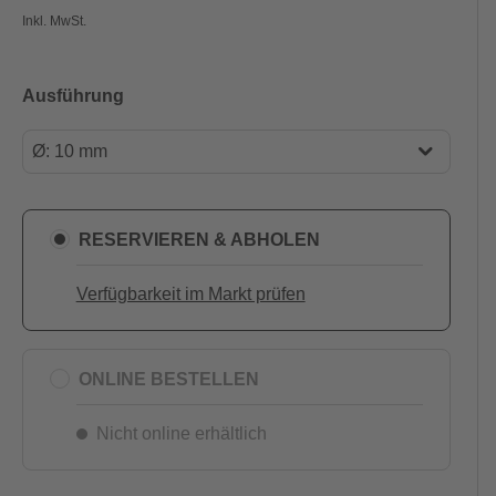
Inkl. MwSt.
Ausführung
Ø: 10 mm
Ø: 10 mm
Ø: 13 mm
RESERVIEREN & ABHOLEN
Ø: 22 mm
Verfügbarkeit im Markt prüfen
Ø: 28 mm
ONLINE BESTELLEN
Nicht online erhältlich