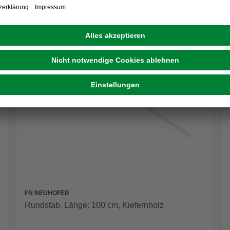
FN NEUHOFER
Rundstab, Länge: 100 cm, Kiefernholz