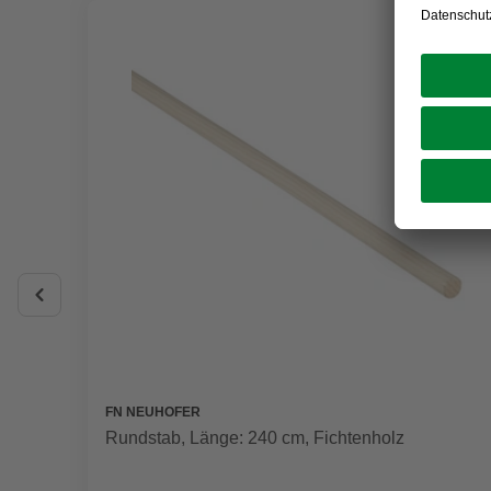
FN NEUHOFER
Rundstab, Länge: 240 cm, Fichtenholz