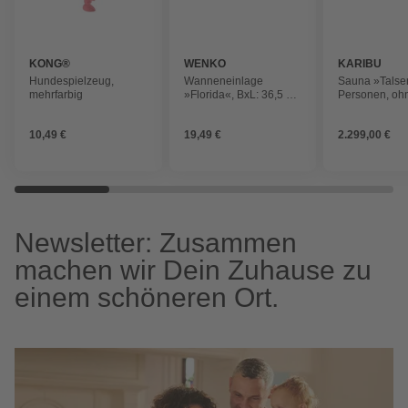
KONG®
WENKO
KARIBU
Hundespielzeug,
Wanneneinlage
Sauna »Talsen
mehrfarbig
»Florida«, BxL: 36,5 x
Personen, oh
70,5 cm, Kunststoff
10,49 €
19,49 €
2.299,00 €
Newsletter: Zusammen
machen wir Dein Zuhause zu
einem schöneren Ort.