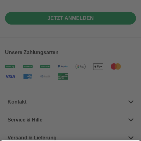
JETZT ANMELDEN
Unsere Zahlungsarten
Kontakt
Dein Kontakt zu uns
Service & Hilfe
Häufige Fragen (FAQ)
Versand & Lieferung