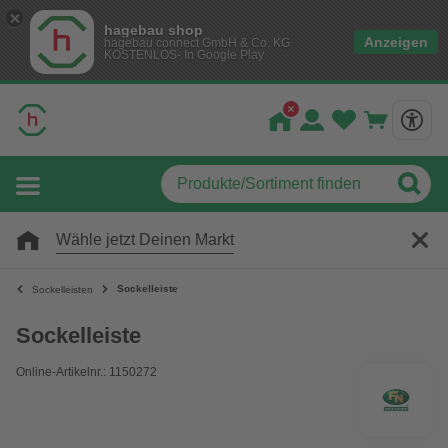
hagebau shop
Anzeigen
hagebau connect GmbH & Co. KG
KOSTENLOS- In Google Play
Wähle jetzt Deinen Markt
Sockelleiste
Sockelleisten
Sockelleiste
Online-Artikelnr.: 1150272