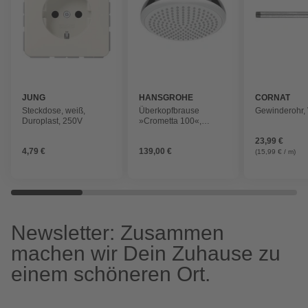
JUNG
HANSGROHE
CORNAT
Steckdose, weiß,
Überkopfbrause
Gewinderohr, 
Duroplast, 250V
»Crometta 100«,
chromfarben, rund,
23,99 €
Höhe: 65 mm
4,79 €
139,00 €
(15,99 € / m)
Newsletter: Zusammen
machen wir Dein Zuhause zu
einem schöneren Ort.