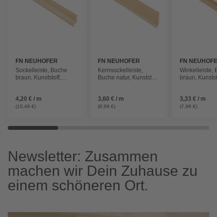
FN NEUHOFER
FN NEUHOFER
FN NEUHOF
Sockelleiste, Buche
Kernsockelleiste,
Winkelleiste,
braun, Kunststoff,
Buche natur, Kunststoff,
braun, Kunstst
LxHxT: 250 x 4,8 x 2,1
LxHxT: 250 x 6 x 1,4 cm
LxHxT: 240 x 2
cm
cm
4,20 € / m
3,60 € / m
3,33 € / m
(10,49 €)
(8,99 €)
(7,99 €)
Newsletter: Zusammen
machen wir Dein Zuhause zu
einem schöneren Ort.