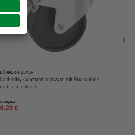
DÖRNER+HELMER
PAPER
Lenkrolle, Kunststoff, schwarz, mit Rückenloch
Infrar
und Totalfeststeller
Matt-Ef
UVP
7,29 €
6,29 €
ab
1