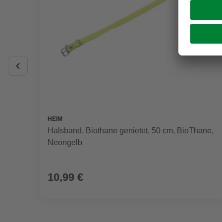
HEIM
Halsband, Biothane genietet, 50 cm, BioThane,
Neongelb
10,99 €