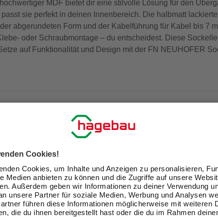
chwertiger MDF bietet dir eine stilvolle Lösung für den Übe
asst sie perfekt in deinen Innenbereich. Die halbmatt lackiert
er abgerundeten Form und der Kabelführung für Kabel bis 7 mm
, Klebe- oder Schraubmontage – du entscheidest. Diese Sockellei
Setze auf Funktionalität und Design mit der FN NEUHOFER Soc