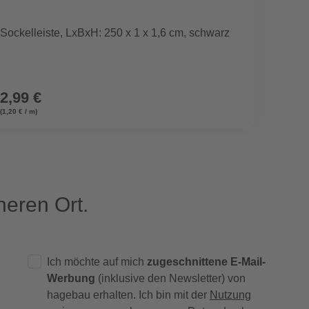
HUNTE
Sockelleiste, LxBxH: 250 x 1 x 1,6 cm, schwarz
Geschi
2,99 €
6,99
(1,20 € / m)
eren Ort.
Ich möchte auf mich
zugeschnittene E-Mail-
Werbung
(inklusive den Newsletter) von
hagebau erhalten. Ich bin mit der
Nutzung