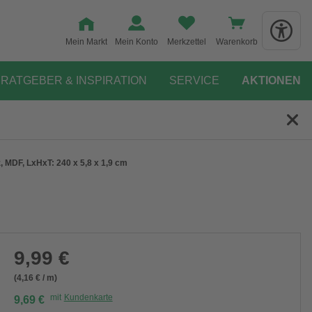
Mein Markt
Mein Konto
Merkzettel
Warenkorb
RATGEBER & INSPIRATION
SERVICE
AKTIONEN
, MDF, LxHxT: 240 x 5,8 x 1,9 cm
9,99 €
(4,16 € / m)
mit
Kundenkarte
9,69 €