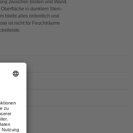
rgang zwischen Boden und Wand.
e Oberfläche in dunklem Stein-
 bleibt alles ordentlich und
ste ist nicht für Feuchträume
kelleiste.