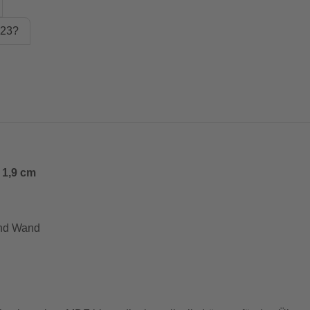
H23?
 1,9 cm
und Wand