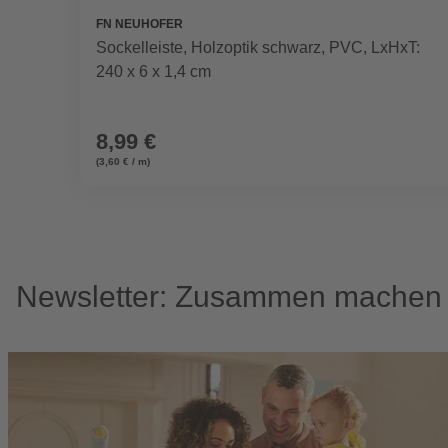
FN NEUHOFER
Sockelleiste, Holzoptik schwarz, PVC, LxHxT:
240 x 6 x 1,4 cm
8,99 €
(3,60 € / m)
Newsletter: Zusammen machen w