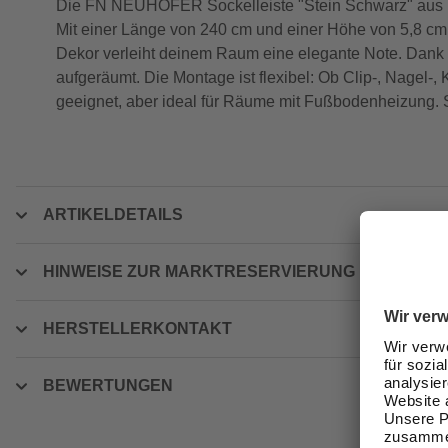
Die FN NEUHOFER Sockelleiste "Stein Schwarz" aus ho
Mit einer Länge von 240 cm und einer Höhe von 5,8 cm p
Dekor verleiht deinem Raum eine elegante Note. Dank d
aufgeräumt. Die Montage ist flexibel: Ob Clip-, Nagel-
geeignet, aber ideal für Räume mit Fußbodenheizung. 
ARTIKELDETAILS
HINWEISE ZUR MARKTRESERVIERUNG
HERSTELLERKONTAKT
BEWERTUNGEN