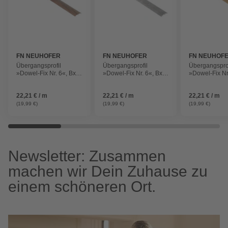
FN NEUHOFER
FN NEUHOFER
FN NEUHOF
Übergangsprofil
Übergangsprofil
Übergangsprof
»Dowel-Fix Nr. 6«, BxL:
»Dowel-Fix Nr. 6«, BxL:
»Dowel-Fix Nr
37 x 900 mm, Höhe: 5
37 x 900 mm, Höhe: 5
37 x 900 mm,
mm, dunkelbraun
mm, betonfarben
mm, natur
22,21 € / m
22,21 € / m
22,21 € / m
(19,99 €)
(19,99 €)
(19,99 €)
Newsletter: Zusammen
machen wir Dein Zuhause zu
einem schöneren Ort.