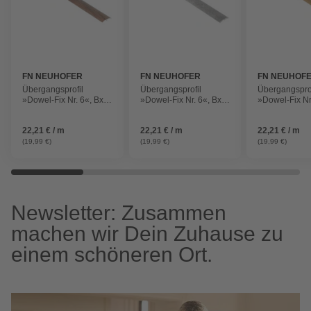
FN NEUHOFER
FN NEUHOFER
FN NEUHOF
Übergangsprofil
Übergangsprofil
Übergangsprof
»Dowel-Fix Nr. 6«, BxL:
»Dowel-Fix Nr. 6«, BxL:
»Dowel-Fix Nr
37 x 900 mm, Höhe: 5
37 x 900 mm, Höhe: 5
37 x 900 mm,
mm, dunkelbraun
mm, betonfarben
mm, natur
22,21 € / m
22,21 € / m
22,21 € / m
(19,99 €)
(19,99 €)
(19,99 €)
Newsletter: Zusammen
machen wir Dein Zuhause zu
einem schöneren Ort.