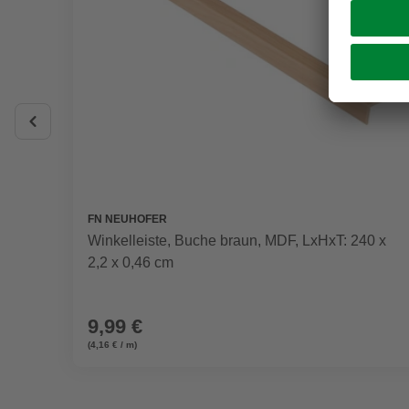
FN NEUHOFER
Winkelleiste, Buche braun, MDF, LxHxT: 240 x
2,2 x 0,46 cm
9,99 €
(4,16 € / m)