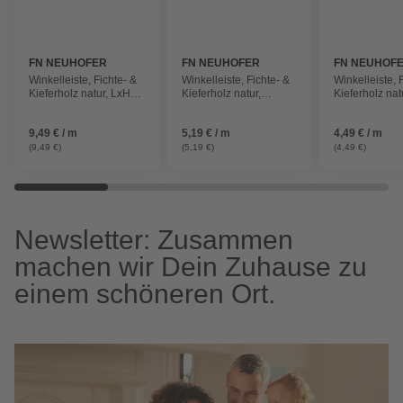
FN NEUHOFER
FN NEUHOFER
FN NEUHOF
Winkelleiste, Fichte- &
Winkelleiste, Fichte- &
Winkelleiste, 
Kieferholz natur, LxHxT:
Kieferholz natur,
Kieferholz nat
100 x 3,5 x 3,5 cm
BxHxL: 15 x 45 x 1000
100 x 3,3 x 1,
mm
9,49 € / m
5,19 € / m
4,49 € / m
(9,49 €)
(5,19 €)
(4,49 €)
Newsletter: Zusammen
machen wir Dein Zuhause zu
einem schöneren Ort.