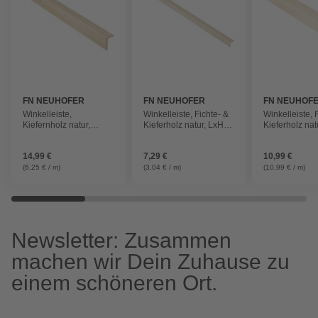
FN NEUHOFER
FN NEUHOFER
FN NEUHOF
Winkelleiste,
Winkelleiste, Fichte- &
Winkelleiste, 
Kiefernholz natur,
Kieferholz natur, LxHxT:
Kieferholz nat
LxHxT: 240 x 4,4 x 2,8
240 x 1,8 x 1,8 cm
100 x 4 x 4 c
cm
14,99 €
7,29 €
10,99 €
(6,25 € / m)
(3,04 € / m)
(10,99 € / m)
Newsletter: Zusammen
machen wir Dein Zuhause zu
einem schöneren Ort.