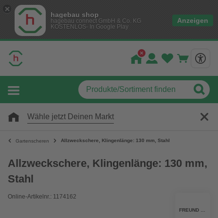
hagebau shop
Anzeigen
hagebau connect GmbH & Co. KG
KOSTENLOS- In Google Play
Wähle jetzt Deinen Markt
Allzweckschere, Klingenlänge: 130 mm, Stahl
Gartenscheren
Allzweckschere, Klingenlänge: 130 mm,
Stahl
Online-Artikelnr.: 1174162
FREUND VICTORIA