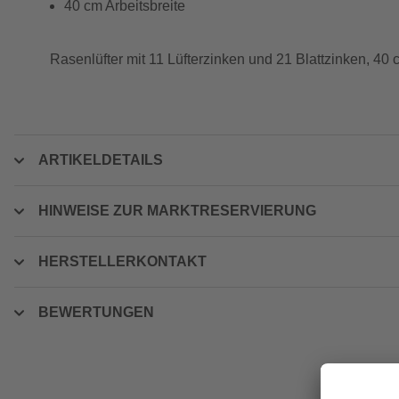
40 cm Arbeitsbreite
Rasenlüfter mit 11 Lüfterzinken und 21 Blattzinken, 40 
ARTIKELDETAILS
HINWEISE ZUR MARKTRESERVIERUNG
HERSTELLERKONTAKT
BEWERTUNGEN