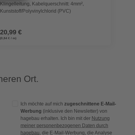
Klingelleitung, Kabelquerschnitt: 4mm²,
Waldre
Kunststoff/Polyvinylchlorid (PVC)
rosa/p
20,99 €
7,99
(0,84 € / m)
eren Ort.
Ich möchte auf mich
zugeschnittene E-Mail-
Werbung
(inklusive den Newsletter) von
hagebau erhalten. Ich bin mit der
Nutzung
meiner personenbezogenen Daten durch
hagebau
, die E-Mail-Werbung, die Analyse