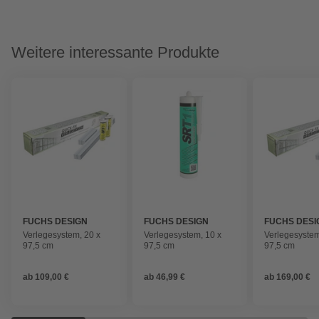
Weitere interessante Produkte
FUCHS DESIGN
FUCHS DESIGN
FUCHS DESI
Verlegesystem, 20 x
Verlegesystem, 10 x
Verlegesystem
97,5 cm
97,5 cm
97,5 cm
ab
109,00 €
ab
46,99 €
ab
169,00 €