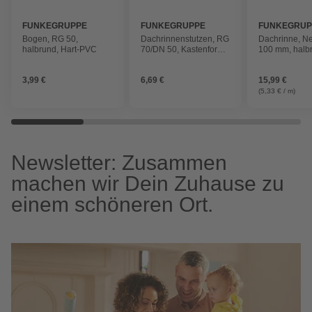
FUNKEGRUPPE
FUNKEGRUPPE
FUNKEGRUP
Bogen, RG 50,
Dachrinnenstutzen, RG
Dachrinne, N
halbrund, Hart-PVC
70/DN 50, Kastenform,
100 mm, halb
Hart-PVC
Hart-PVC (PV
3,99 €
6,69 €
15,99 €
(5,33 € / m)
Newsletter: Zusammen
machen wir Dein Zuhause zu
einem schöneren Ort.