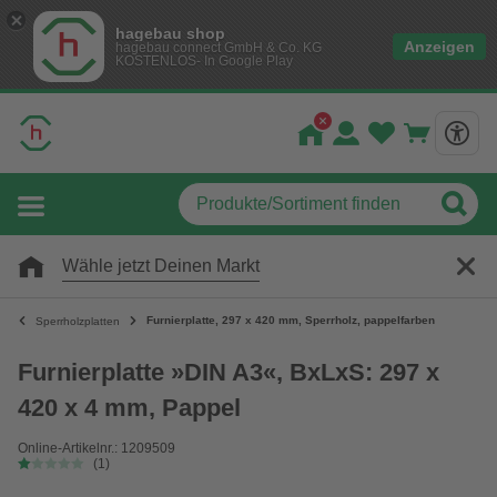
hagebau shop
Anzeigen
hagebau connect GmbH & Co. KG
KOSTENLOS- In Google Play
Wähle jetzt Deinen Markt
Furnierplatte, 297 x 420 mm, Sperrholz, pappelfarben
Sperrholzplatten
Furnierplatte »DIN A3«, BxLxS: 297 x
420 x 4 mm, Pappel
Online-Artikelnr.: 1209509
(1)