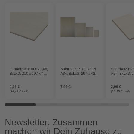
Furnierplatte »DIN A4«,
Sperrholz-Platte »DIN
Sperrholz-Pla
BxLxS: 210 x 297 x 4
A3«, BxLxS: 297 x 420
A5«, BxLxS: 2
mm, Pappel
x 4 mm
x 20 mm, Pap
4,99 €
7,99 €
2,99 €
(80,48 € / m²)
(96,45 € / m²)
Newsletter: Zusammen
machen wir Dein Zuhause zu