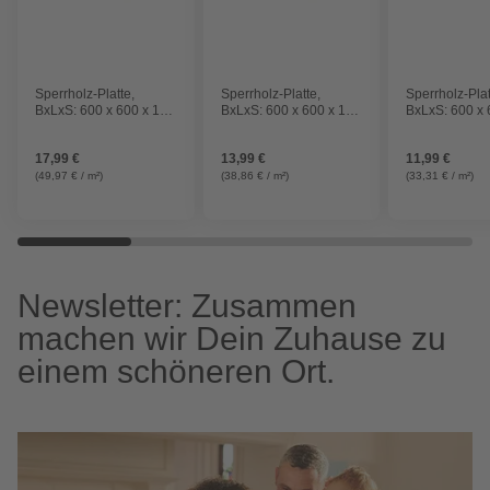
Sperrholz-Platte,
Sperrholz-Platte,
Sperrholz-Plat
BxLxS: 600 x 600 x 12
BxLxS: 600 x 600 x 10
BxLxS: 600 x 
mm, Pappel
mm, Pappel
mm, Pappel
17,99 €
13,99 €
11,99 €
(49,97 € / m²)
(38,86 € / m²)
(33,31 € / m²)
Newsletter: Zusammen
machen wir Dein Zuhause zu
einem schöneren Ort.