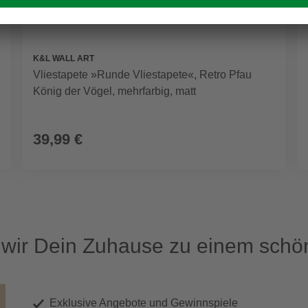
K&L WALL ART
Vliestapete »Runde Vliestapete«, Retro Pfau
König der Vögel, mehrfarbig, matt
39,99 €
ir Dein Zuhause zu einem schön
Exklusive Angebote und Gewinnspiele