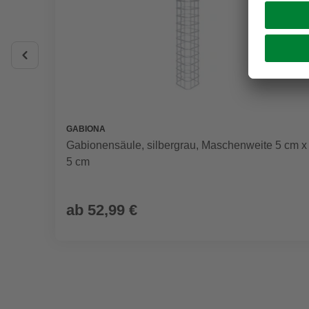
GABIONA
Gabionensäule, silbergrau, Maschenweite 5 cm x
5 cm
ab
52,99 €