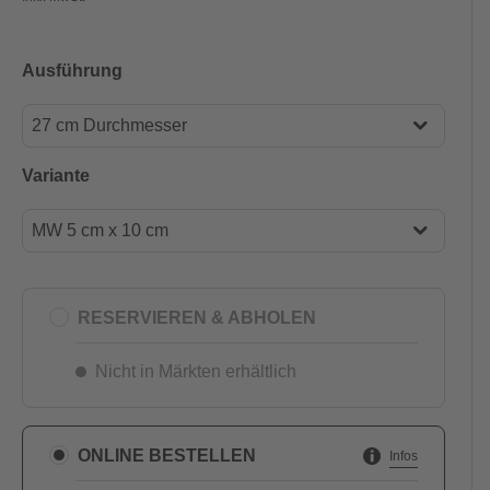
Ausführung
27 cm Durchmesser
22 cm Durchmesser
Variante
27 cm Durchmesser
MW 5 cm x 10 cm
MW 5 cm x 5 cm
MW 5 cm x 10 cm
RESERVIEREN & ABHOLEN
Nicht in Märkten erhältlich
ONLINE BESTELLEN
Infos