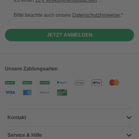
ich einen
10 € Willkommensgutschein
*.
Bitte beachte auch unsere
Datenschutzhinweise
.
JETZT ANMELDEN
Unsere Zahlungsarten
Kontakt
Dein Kontakt zu uns
Service & Hilfe