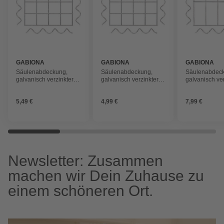
GABIONA
GABIONA
GABIONA
Säulenabdeckung,
Säulenabdeckung,
Säulenabdec
galvanisch verzinkter
galvanisch verzinkter
galvanisch ver
Stahl
Stahl
Stahl
5,49 €
4,99 €
7,99 €
Newsletter: Zusammen
machen wir Dein Zuhause zu
einem schöneren Ort.