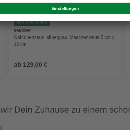
GRATIS VERSAND
GABIONA
Gabionenzaun, silbergrau, Maschenweite 5 cm x
10 cm
ab
129,00 €
ir Dein Zuhause zu einem schön