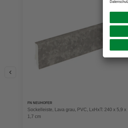
FN NEUHOFER
Sockelleiste, Lava grau, PVC, LxHxT: 240 x 5,9 x
1,7 cm