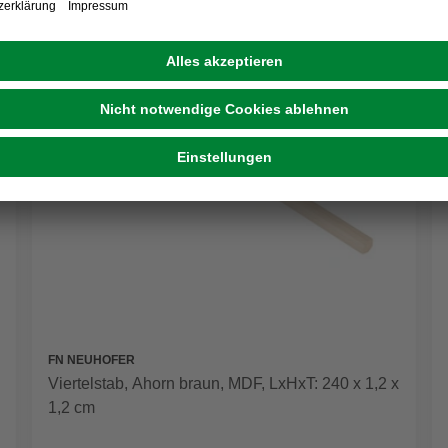
FN NEUHOFER
Viertelstab, Ahorn braun, MDF, LxHxT: 240 x 1,2 x
1,2 cm