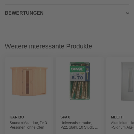
BEWERTUNGEN
Weitere interessante Produkte
KARIBU
SPAX
MEETH
Sauna »Maardu«, für 3
Universalschraube,
Aluminium-Ha
Personen, ohne Ofen
PZ2, Stahl, 10 Stück, 5
»Signum Alu«
x 70 mm
satiniertes Gl