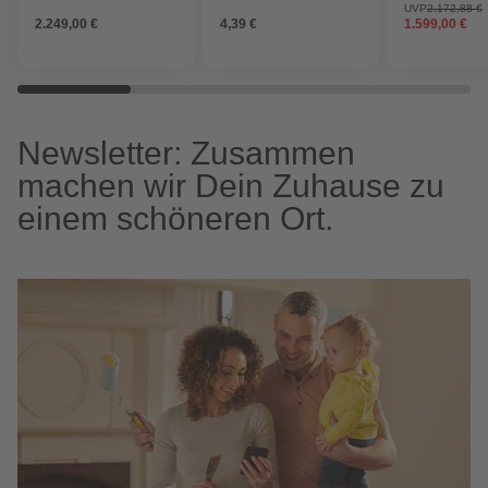
nach Innen öf
UVP
2.172,88 €
2.249,00 €
4,39 €
1.599,00 €
ohne Türgriff
Newsletter: Zusammen
machen wir Dein Zuhause zu
einem schöneren Ort.