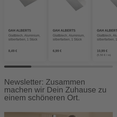
GAH ALBERTS
GAH ALBERTS
GAH ALBER
Glattblech, Aluminium,
Glattblech, Aluminium,
Glattblech, A
silberfarben, 1 Stück
silberfarben, 1 Stück
silberfarben, 
8,49 €
6,99 €
10,99 €
(5,50 € / m)
Newsletter: Zusammen
machen wir Dein Zuhause zu
einem schöneren Ort.