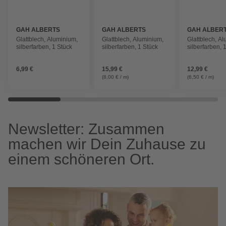
GAH ALBERTS
GAH ALBERTS
GAH ALBER
Glattblech, Aluminium,
Glattblech, Aluminium,
Glattblech, A
silberfarben, 1 Stück
silberfarben, 1 Stück
silberfarben, 
6,99 €
15,99 €
12,99 €
(8,00 € / m)
(6,50 € / m)
Newsletter: Zusammen
machen wir Dein Zuhause zu
einem schöneren Ort.