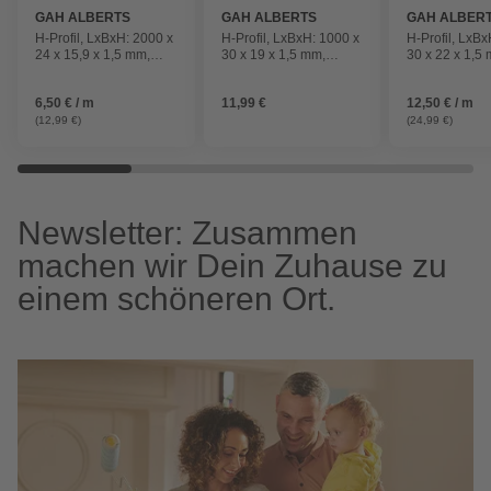
GAH ALBERTS
GAH ALBERTS
GAH ALBER
H-Profil, LxBxH: 2000 x
H-Profil, LxBxH: 1000 x
H-Profil, LxBx
24 x 15,9 x 1,5 mm,
30 x 19 x 1,5 mm,
30 x 22 x 1,5
silberfarben
silberfarben
silberfarben
6,50 € / m
11,99 €
12,50 € / m
(12,99 €)
(24,99 €)
Newsletter: Zusammen
machen wir Dein Zuhause zu
einem schöneren Ort.