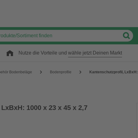
Nutze die Vorteile und
wähle jetzt Deinen Markt
behör Bodenbeläge
Bodenprofile
Kantenschutzprofil, LxBxH: 
 LxBxH: 1000 x 23 x 45 x 2,7