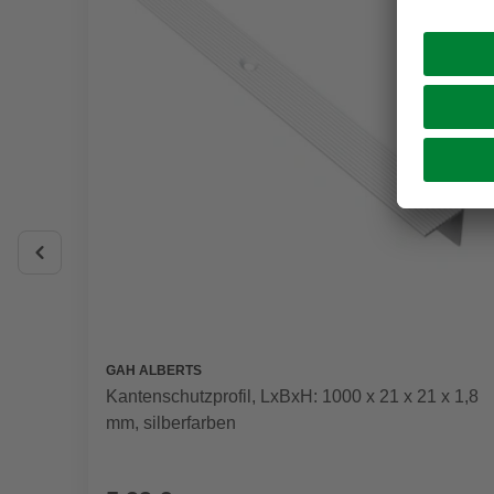
GAH ALBERTS
Kantenschutzprofil, LxBxH: 1000 x 21 x 21 x 1,8
mm, silberfarben