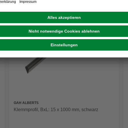
GAH ALBERTS
Klemmprofil, BxL: 15 x 1000 mm, schwarz