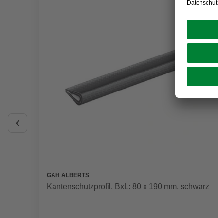
GAH ALBERTS
Kantenschutzprofil, BxL: 80 x 190 mm, schwarz