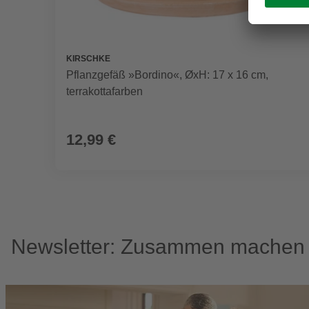
KIRSCHKE
Pflanzgefäß »Bordino«, ØxH: 17 x 16 cm,
terrakottafarben
12,99 €
Newsletter: Zusammen machen w