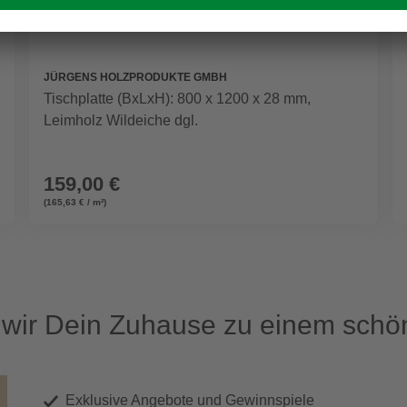
JÜRGENS HOLZPRODUKTE GMBH
Tischplatte (BxLxH): 800 x 1200 x 28 mm,
Leimholz Wildeiche dgl.
159,00 €
(165,63 € / m²)
ir Dein Zuhause zu einem schön
Exklusive Angebote und Gewinnspiele